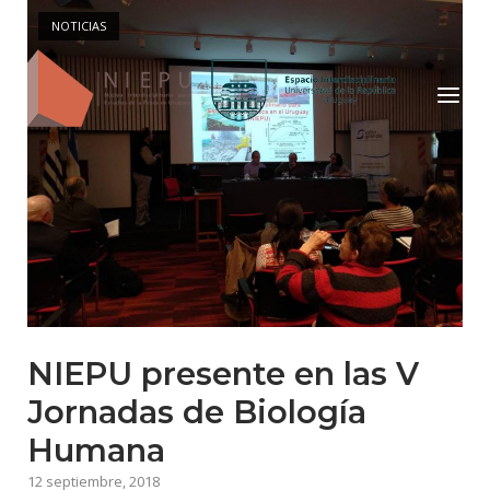
Saltar
NOTICIAS
al
Inicio
contenido
Menú
NIEPU presente en las V
Jornadas de Biología
Humana
12 septiembre, 2018