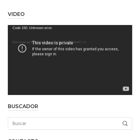
VIDEO
Reproductor
Code 150: Unknown error.
de
vídeo
Descargar archivo: https://youtu.be/Csg0nRG0sLM?_=1
BUSCADOR
Buscar:
BUSCAR